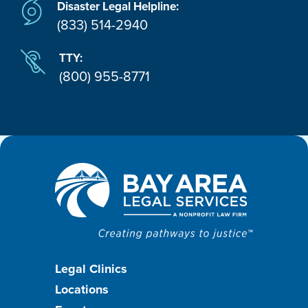
Disaster Legal Helpline:
(833) 514-2940
TTY:
(800) 955-8771
Footer
Legal Clinics
Locations
menu