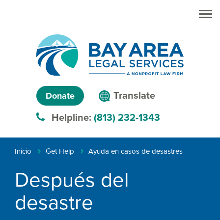
Skip to main
Pasar al
contenido
menu
principal
Search
Creating
Language
pathways
Translate
Donate
to
menu
Helpline:
(813) 232-1343
justice™
Ruta
Inicio
Get Help
Ayuda en casos de desastres
de
Después del
navegación
desastre