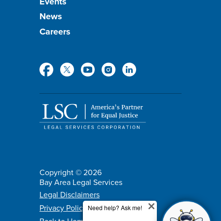
Events
News
Careers
Social
Media
Copyright © 2026
Bay Area Legal Services
Policy
Legal Disclaimers
Privacy Policy
menu